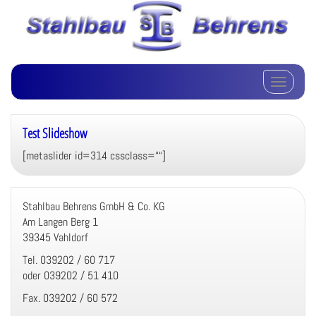
Schalte Na
Test Slideshow
[metaslider id=314 cssclass=““]
Stahlbau Behrens GmbH & Co. KG
Am Langen Berg 1
39345 Vahldorf
Tel. 039202 / 60 717
oder 039202 / 51 410
Fax. 039202 / 60 572